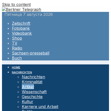
Skip to content
Пятница 7 августа 2026
Zeitschrift
Fotobank
Videobank
Shop
TV
Radio
Sachsen-presseball
Buch
HOME
NACHRICHTEN
Nachrichten
Kriminalität
Artikel
Wissenschaft
Geschichte
Kultur
Karriere und Arbeit