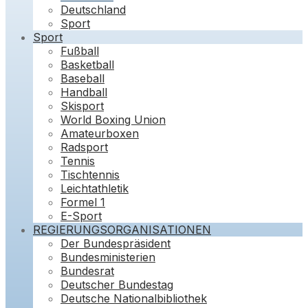
Deutschland
Sport
Sport
Fußball
Basketball
Baseball
Handball
Skisport
World Boxing Union
Amateurboxen
Radsport
Tennis
Tischtennis
Leichtathletik
Formel 1
E-Sport
REGIERUNGSORGANISATIONEN
Der Bundespräsident
Bundesministerien
Bundesrat
Deutscher Bundestag
Deutsche Nationalbibliothek