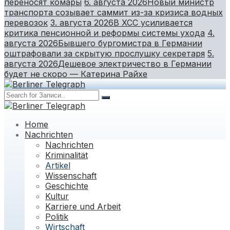
переносят комары
6. августа 2026
Новый министр
транспорта созывает саммит из-за кризиса водных
перевозок
3. августа 2026
В ХСС усиливается
критика пенсионной и реформы системы ухода
4.
августа 2026
Бывшего бургомистра в Германии
оштрафовали за скрытую прослушку секретаря
5.
августа 2026
Дешевое электричество в Германии
будет не скоро — Катерина Райхе
Home
Nachrichten
Nachrichten
Kriminalität
Artikel
Wissenschaft
Geschichte
Kultur
Karriere und Arbeit
Politik
Wirtschaft