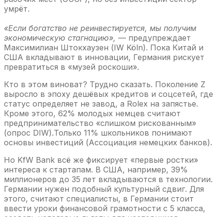
умрёт.
«Если богатство не реинвестируется, мы получим
экономическую стагнацию»,
— предупреждает
Максимилиан Штокхаузен (IW Köln). Пока Китай и
США вкладывают в инновации, Германия рискует
превратиться в «музей роскоши».
Кто в этом виноват? Трудно сказать. Поколение Z
выросло в эпоху дешёвых кредитов и соцсетей, где
статус определяет не завод, а Rolex на запястье.
Кроме этого, 62% молодых немцев считают
предпринимательство «слишком рискованным»
(опрос DIW).Только 11% школьников понимают
основы инвестиций (Ассоциация немецких банков).
Но KfW Bank всё же фиксирует «первые ростки»
интереса к стартапам. В США, например, 39%
миллионеров до 35 лет вкладываются в технологии.
Германии нужен подобный культурный сдвиг. Для
этого, считают специалисты, в Германии стоит
ввести уроки финансовой грамотности с 5 класса,