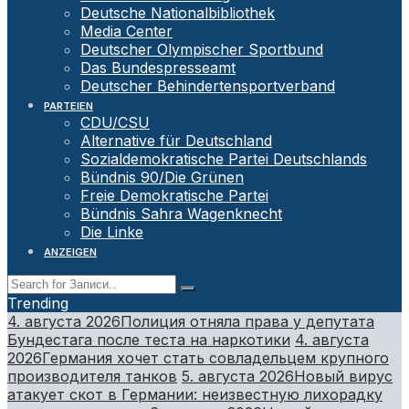
Deutsche Nationalbibliothek
Media Center
Deutscher Olympischer Sportbund
Das Bundespresseamt
Deutscher Behindertensportverband
PARTEIEN
CDU/CSU
Alternative für Deutschland
Sozialdemokratische Partei Deutschlands
Bündnis 90/Die Grünen
Freie Demokratische Partei
Bündnis Sahra Wagenknecht
Die Linke
ANZEIGEN
Trending
4. августа 2026
Полиция отняла права у депутата
Бундестага после теста на наркотики
4. августа
2026
Германия хочет стать совладельцем крупного
производителя танков
5. августа 2026
Новый вирус
атакует скот в Германии: неизвестную лихорадку