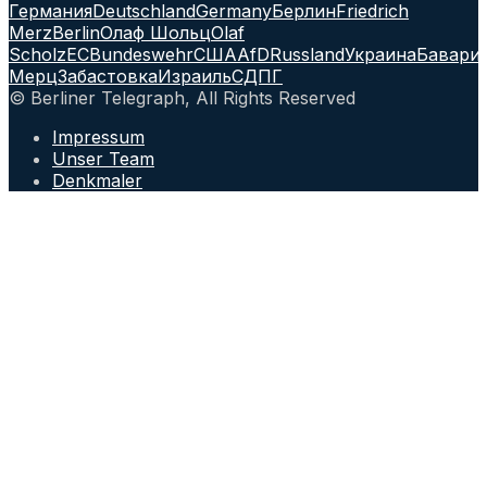
Германия
Deutschland
Germany
Берлин
Friedrich
Merz
Berlin
Олаф Шольц
Olaf
Scholz
ЕС
Bundeswehr
США
AfD
Russland
Украина
Бавари
Мерц
Забастовка
Израиль
СДПГ
© Berliner Telegraph, All Rights Reserved
Impressum
Unser Team
Denkmaler