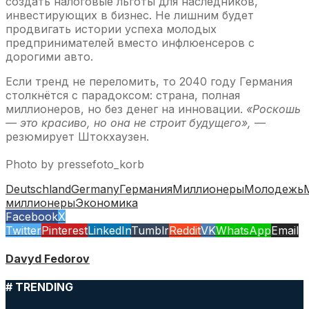
создать налоговые льготы для наследников,
инвестирующих в бизнес. Не лишним будет
продвигать истории успеха молодых
предпринимателей вместо инфлюенсеров с
дорогими авто.
Если тренд не переломить, то 2040 году Германия
столкнётся с парадоксом: страна, полная
миллионеров, но без денег на инновации.
«Роскошь
— это красиво, но она не строит будущего»,
—
резюмирует Штокхаузен.
Photo by pressefoto_korb
Deutschland
Germany
Германия
Миллионеры
Молодежь
миллионеры
Экономика
Facebook
X
Twitter
Pinterest
LinkedIn
Tumblr
Reddit
VK
WhatsApp
Email
Davyd Fedorov
# TRENDING