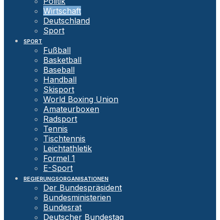
Politik
Wirtschaft
Deutschland
Sport
SPORT
Fußball
Basketball
Baseball
Handball
Skisport
World Boxing Union
Amateurboxen
Radsport
Tennis
Tischtennis
Leichtathletik
Formel 1
E-Sport
REGIERUNGSORGANISATIONEN
Der Bundespräsident
Bundesministerien
Bundesrat
Deutscher Bundestag