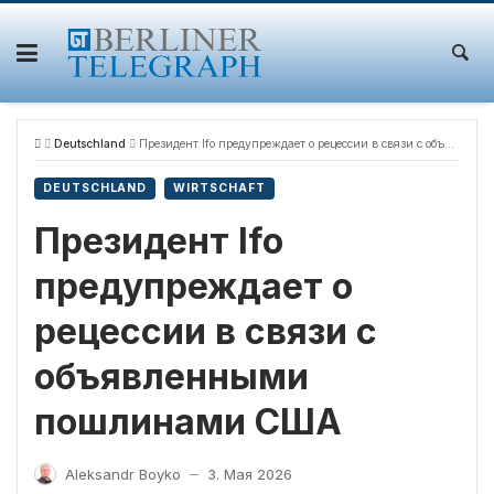
Skip
to
content
Deutschland
Президент Ifo предупреждает о рецессии в связи с объявленными пошлинами США
DEUTSCHLAND
WIRTSCHAFT
Президент Ifo
предупреждает о
рецессии в связи с
объявленными
пошлинами США
Aleksandr Boyko
3. Мая 2026
—