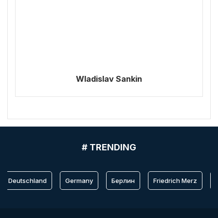
Wladislav Sankin
# TRENDING
Deutschland
Germany
Берлин
Friedrich Merz
Be