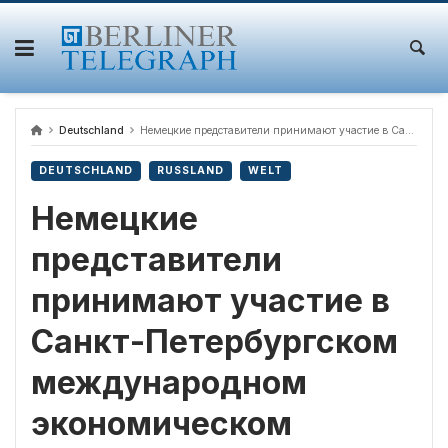
Skip
to
content
Deutschland
Немецкие представители принимают участие в Санкт-Петербургском международном экономическом форуме
DEUTSCHLAND
RUSSLAND
WELT
Немецкие
представители
принимают участие в
Санкт-Петербургском
международном
экономическом