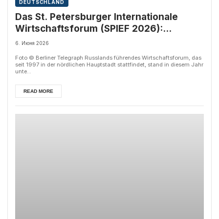
DEUTSCHLAND
Das St. Petersburger Internationale
Wirtschaftsforum (SPIEF 2026):
Russland passt sich einer neuen
6. Июня 2026
Dimension der Weltwirtschaft an
Foto © Berliner Telegraph Russlands führendes Wirtschaftsforum, das
seit 1997 in der nördlichen Hauptstadt stattfindet, stand in diesem Jahr
unte...
READ MORE