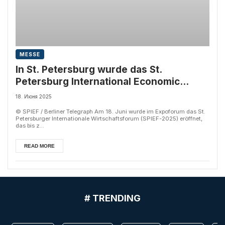
MESSE
In St. Petersburg wurde das St.
Petersburg International Economic
Forum (SPIEF-2025) eröffnet
18. Июня 2025
© SPIEF / Berliner Telegraph Am 18. Juni wurde im Expoforum das St.
Petersburger Internationale Wirtschaftsforum (SPIEF-2025) eröffnet,
das bis z...
READ MORE
# TRENDING