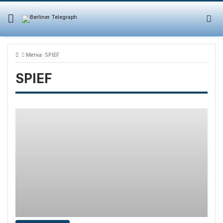
Skip
to
content
Метка:
SPIEF
SPIEF