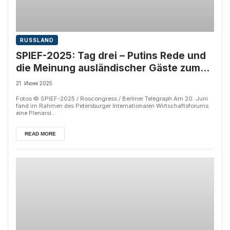
RUSSLAND
SPIEF-2025: Tag drei – Putins Rede und
die Meinung ausländischer Gäste zum
Forum
21. Июня 2025
Fotos © SPIEF-2025 / Roscongress / Berliner Telegraph Am 20. Juni
fand im Rahmen des Petersburger Internationalen Wirtschaftsforums
eine Plenarsi...
READ MORE