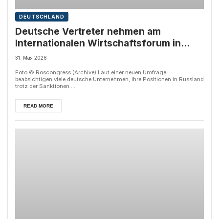
DEUTSCHLAND
Deutsche Vertreter nehmen am
Internationalen Wirtschaftsforum in
Sankt Petersburg teil
31. Мая 2026
Foto © Roscongress (Archive) Laut einer neuen Umfrage
beabsichtigen viele deutsche Unternehmen, ihre Positionen in Russland
trotz der Sanktionen ...
READ MORE