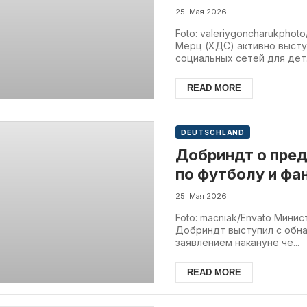
25. Мая 2026
Foto: valeriygoncharukphot
Мерц (ХДС) активно высту
социальных сетей для дет.
READ MORE
DEUTSCHLAND
Добриндт о пре
по футболу и фан
мы готовы»
25. Мая 2026
Foto: macniak/Envato Мини
Добриндт выступил с обн
заявлением накануне че...
READ MORE