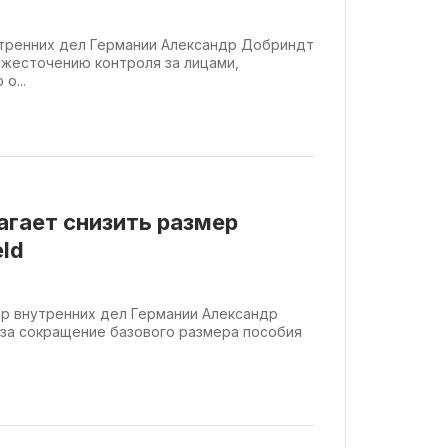
пасными
тренних дел Германии Александр Добриндт
ужесточению контроля за лицами,
о...
гает снизить размер
eld
истр внутренних дел Германии Александр
за сокращение базового размера пособия