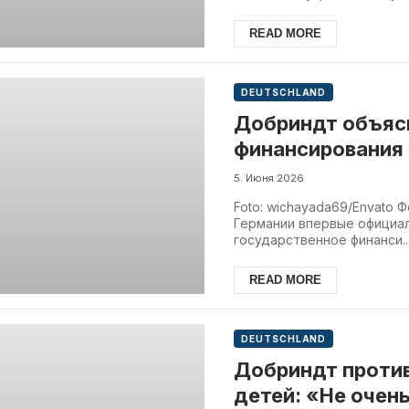
READ MORE
DEUTSCHLAND
Добриндт объяс
финансирования 
соискателей уб
5. Июня 2026
Foto: wichayada69/Envato
Германии впервые официа
государственное финанси..
READ MORE
DEUTSCHLAND
Добриндт против
детей: «Не очен