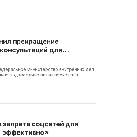
нил прекращение
консультаций для
ежища
 Федеральное министерство внутренних дел
льно подтвердило планы прекратить
.
 запрета соцсетей для
ь эффективно»