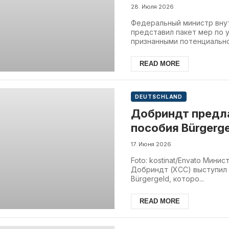
потенциально о
28. Июля 2026
Федеральный министр вну
представил пакет мер по 
признанными потенциально 
READ MORE
DEUTSCHLAND
Добриндт предла
пособия Bürgerg
17. Июня 2026
Foto: kostinat/Envato Мин
Добриндт (ХСС) выступил 
Bürgergeld, которо...
READ MORE