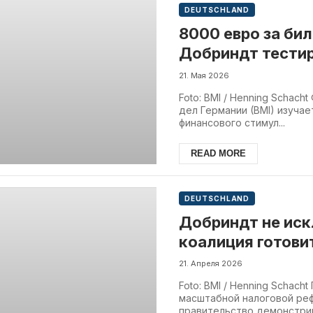
DEUTSCHLAND
8000 евро за бил
Добриндт тести
для сирийцев
21. Мая 2026
Foto: BMI / Henning Schac
дел Германии (BMI) изуча
финансового стимул...
READ MORE
DEUTSCHLAND
Добриндт не ис
коалиция готови
реформам
21. Апреля 2026
Foto: BMI / Henning Scha
масштабной налоговой ре
правительство демонстрир