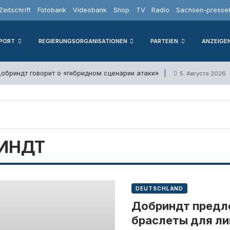
Zeitschrift
Fotobank
Videobank
Shop
TV
Radio
Sachsen-presseb
PORT
REGIERUNGSORGANISATIONEN
PARTEIEN
ANZEIGE
Добриндт говорит о «гибридном сценарии атаки»
5. Августа 2026
ИНДТ
DEUTSCHLAND
Добриндт предл
браслеты для ли