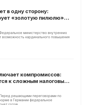
ет в одну сторону:
рует «золотую пилюлю»
ht Федеральное министерство внутренних
ет возможность кардинального повышения
ключает компромиссов:
тся к сложным налоговым
cht Перед решающими переговорами по
форме в Германии федеральное
ует готов...