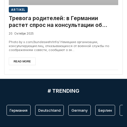
ARTIKEL
Тревога родителей: в Германии
растет спрос на консультации об
альтернативной службе
20. Октября 2025
Photo by x.com/bundeswehrInfo/ Немецкие организации,
консультирующие лиц, отказывающихся от военной службы по
соображениям совести, сообщают о зн...
READ MORE
# TRENDING
Германия
Deutschland
Germany
Берлин
Fr