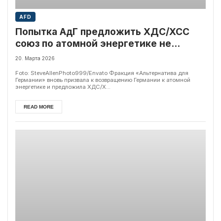
AFD
Попытка АдГ предложить ХДС/ХСС
союз по атомной энергетике не
получила поддержки в Бундестаге
20. Марта 2026
Foto: SteveAllenPhoto999/Envato Фракция «Альтернатива для
Германии» вновь призвала к возвращению Германии к атомной
энергетике и предложила ХДС/Х...
READ MORE