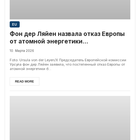
EU
Фон дер Ляйен назвала отказ Европы
от атомной энергетики
«стратегической ошибкой»
10. Марта 2026
Foto: Ursula von der Leyen/X Председатель Европейской комиссии
Урсула фон дер Ляйен заявила, что постепенный отказ Европы от
атомной энергетики б...
READ MORE