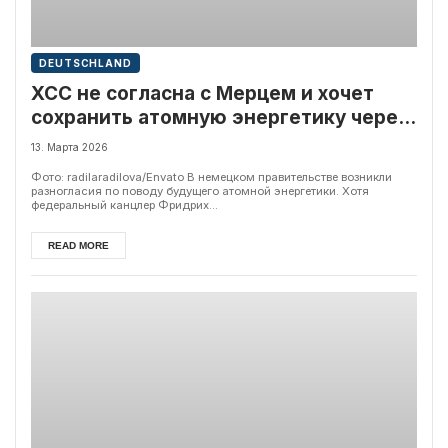
DEUTSCHLAND
ХСС не согласна с Мерцем и хочет
сохранить атомную энергетику через
новые технологии
13. Марта 2026
Фото: radilaradilova/Envato В немецком правительстве возникли
разногласия по поводу будущего атомной энергетики. Хотя
федеральный канцлер Фридрих...
READ MORE