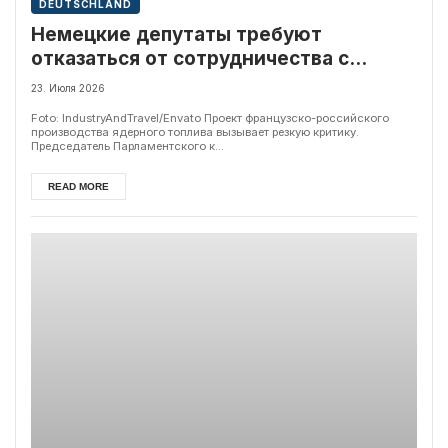
DEUTSCHLAND
Немецкие депутаты требуют
отказаться от сотрудничества с
Россией в атомной энергетике
23. Июля 2026
Foto: IndustryAndTravel/Envato Проект французско-российского
производства ядерного топлива вызывает резкую критику.
Председатель Парламентского к...
READ MORE