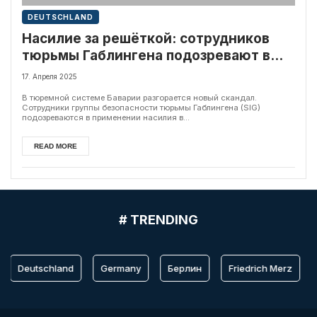
DEUTSCHLAND
Насилие за решёткой: сотрудников
тюрьмы Габлингена подозревают в
избиении несовершеннолетних
17. Апреля 2025
заключённых
В тюремной системе Баварии разгорается новый скандал.
Сотрудники группы безопасности тюрьмы Габлингена (SIG)
подозреваются в применении насилия в...
READ MORE
# TRENDING
Deutschland
Germany
Берлин
Friedrich Merz