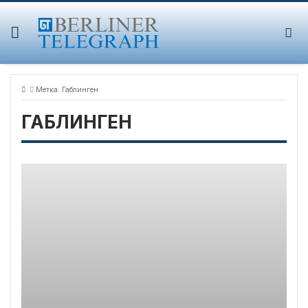
Skip
to
content
Метка:
Габлинген
ГАБЛИНГЕН