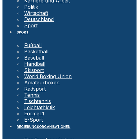
Karriere und Arbeit
Politik
Wirtschaft
Deutschland
Sport
SPORT
Fußball
Basketball
Baseball
Handball
Skisport
World Boxing Union
Amateurboxen
Radsport
Tennis
Tischtennis
Leichtathletik
Formel 1
E-Sport
REGIERUNGSORGANISATIONEN