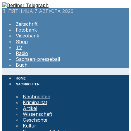
Skip
to
ПЯТНИЦА 7 АВГУСТА 2026
content
Zeitschrift
Fotobank
Videobank
Shop
TV
Radio
Sachsen-presseball
Buch
HOME
NACHRICHTEN
Nachrichten
Kriminalität
Artikel
Wissenschaft
Geschichte
Kultur