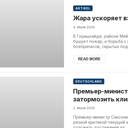
ARTIKEL
Жара ускоряет в
4. Июля 2025
В Горишхайде, районе Мей
бушует пожар, и борьба с
боеприпасов, скрытых под 
READ MORE
DEUTSCHLAND
Премьер-минист
затормозить кл
трансформацию 
2. Июня 2025
Премьер-министр Саксони
резкой критикой текущей 
отложить достижение кл...