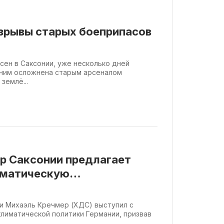
зрывы старых боеприпасов
сен в Саксонии, уже несколько дней
 ним осложнена старым арсеналом
землё...
р Саксонии предлагает
иматическую
Германии
и Михаэль Кречмер (ХДС) выступил с
климатической политики Германии, призвав