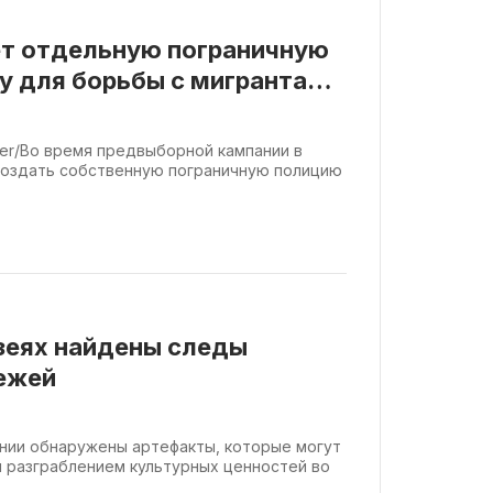
ёт отдельную пограничную
у для борьбы с мигрантами
ster/Во время предвыборной кампании в
создать собственную пограничную полицию
зеях найдены следы
бежей
нии обнаружены артефакты, которые могут
м разграблением культурных ценностей во