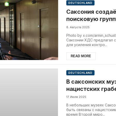
DEUTSCHLAND
Саксония созда
поисковую групп
и криминалом
8. Августа 2025
Photo by x.com/armin_schu
Саксонии ХДС предлагал 
для усиления контро...
READ MORE
DEUTSCHLAND
В саксонских му
нацистских гра
17. Июля 2025
В небольших музеях Саксо
быть связаны с нацистски
время Второй миро...