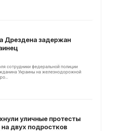
та Дрездена задержан
аинец
юля сотрудники федеральной полиции
ажданина Украины на железнодорожной
о...
хнули уличные протесты
 на двух подростков