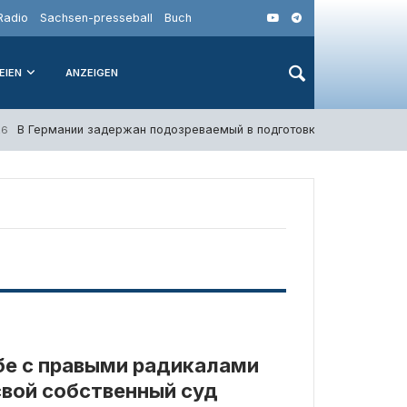
Radio
Sachsen-presseball
Buch
EIEN
ANZEIGEN
В Германии задержан подозреваемый в подготовке диверсии на 
26
бе с правыми радикалами
 свой собственный суд