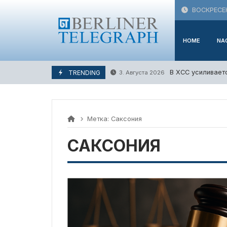
Skip
ВОСКРЕСЕН
to
content
HOME
NA
В ХСС усиливает
TRENDING
3. Августа 2026
Метка:
Саксония
САКСОНИЯ