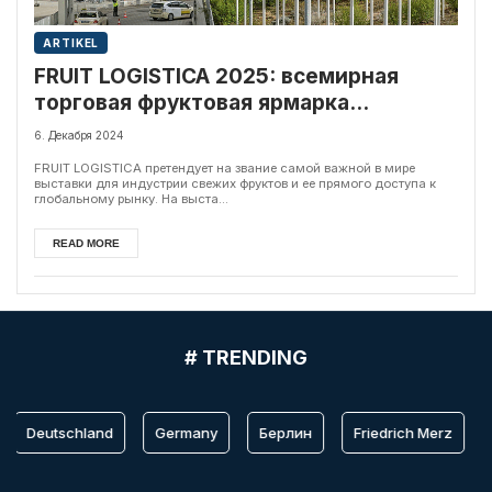
ARTIKEL
FRUIT LOGISTICA 2025: всемирная
торговая фруктовая ярмарка
приглашает посетителей
6. Декабря 2024
FRUIT LOGISTICA претендует на звание самой важной в мире
выставки для индустрии свежих фруктов и ее прямого доступа к
глобальному рынку. На выста...
READ MORE
# TRENDING
Deutschland
Germany
Берлин
Friedrich Merz