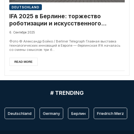
DEUTSCHLAND
IFA 2025 в Берлине: торжество
роботизации и искусственного
интеллекта
6. Сентября 2025
Фото © Александр Бойко / Berliner Telegraph Главная выставка
технологических инноваций в Европе — берлинская IFA началась
со смены смыслов: три б...
READ MORE
# TRENDING
Deutschland
Germany
Берлин
Friedrich Merz