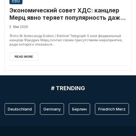
CDU
Экономический совет ХДС: канцлер
Мерц явно теряет популярность даже
в рядах собственной партии
5. Мая 2026
Фото © Александр Бойко / Berliner Telegraph 5 мая федеральный
канцлер Фридрих Мерц почтил своим присутствием мероприятие,
ради которого отказался...
READ MORE
# TRENDING
Deutschland
Germany
Берлин
Friedrich Merz