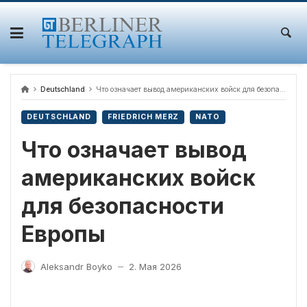
Skip
to
content
Deutschland
Что означает вывод американских войск для безопасности Европы
DEUTSCHLAND
FRIEDRICH MERZ
NATO
Что означает вывод
американских войск
для безопасности
Европы
Aleksandr Boyko
2. Мая 2026
—