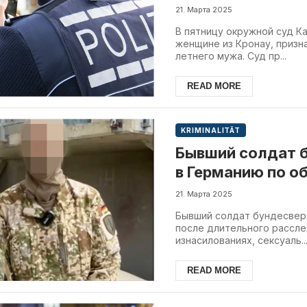
мужа молотком 
21. Марта 2025
В пятницу окружной суд К
женщине из Кронау, призна
летнего мужа. Суд пр...
READ MORE
KRIMINALITÄT
Бывший солдат 
в Германию по о
преступлениях
21. Марта 2025
Бывший солдат бундесвера
после длительного рассле
изнасилованиях, сексуаль..
READ MORE