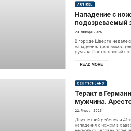
ARTIKEL
Нападение с нож
подозреваемый 
24. Января 2025
В городе Шверте недалек
нападение: трое выходцев 
румына. Пострадавший полу
READ MORE
DEUTSCHLAND
Теракт в Германи
мужчина. Арест
афганец
22. Января 2025
Двухлетний ребенок и 41-
нападения с ножом в бава
несколько человек получил