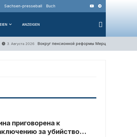
o
Sachsen-presseball
Buch
EIEN
ANZEIGEN
Вокруг пенсионной реформы Мерца усиливается 
3. Августа 2026
на приговорена к
аключению за убийство