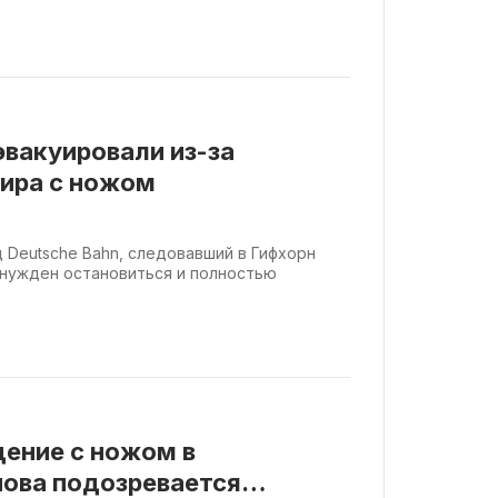
эвакуировали из-за
ира с ножом
зд Deutsche Bahn, следовавший в Гифхорн
ынужден остановиться и полностью
дение с ножом в
нова подозревается