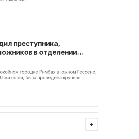
дил преступника,
ложников в отделении
а Римбах
покойном городке Римбах в южном Гессене,
0 жителей, была проведена крупная