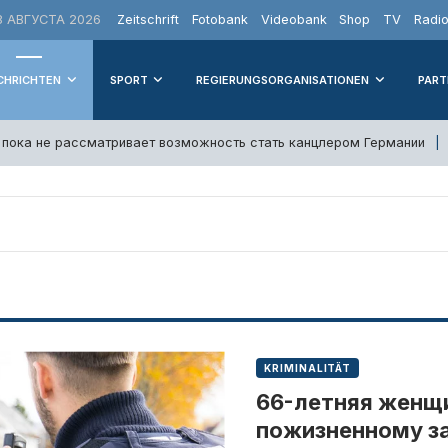
 АВГУСТА 2026
Zeitschrift
Fotobank
Videobank
Shop
TV
Radi
CHRICHTEN
SPORT
REGIERUNGSORGANISATIONEN
PART
о пока не рассматривает возможность стать канцлером Германии
KRIMINALITÄT
66-летняя женщи
пожизненному з