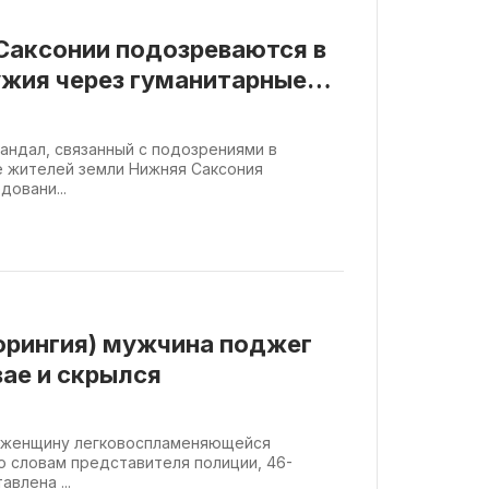
Саксонии подозреваются в
ужия через гуманитарные
кандал, связанный с подозрениями в
е жителей земли Нижняя Саксония
довани...
Тюрингия) мужчина поджег
ае и скрылся
л женщину легковоспламеняющейся
о словам представителя полиции, 46-
влена ...