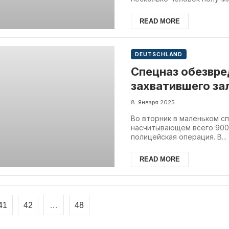
READ MORE
DEUTSCHLAND
Спецназ обезвре
захватившего за
Volksbank город
8. Января 2025
Во вторник в маленьком с
насчитывающем всего 900
полицейская операция. В...
READ MORE
41
42
…
48