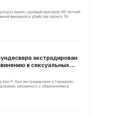
и кабельной стяжкой
арлсруэ вынес суровый приговор 66-летней
нной виновной в убийстве своего 74-
бундесвера экстрадирован
бвинению в сексуальных
 Бен Р. был экстрадирован в Германию
дования, связанного с обвинениями в
.