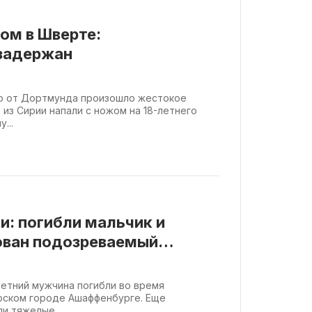
ом в Шверте:
задержан
о от Дортмунда произошло жестокое
из Сирии напали с ножом на 18-летнего
...
и: погибли мальчик и
ован подозреваемый
летний мужчина погибли во время
рском городе Ашаффенбурге. Еще
и тяжелые...