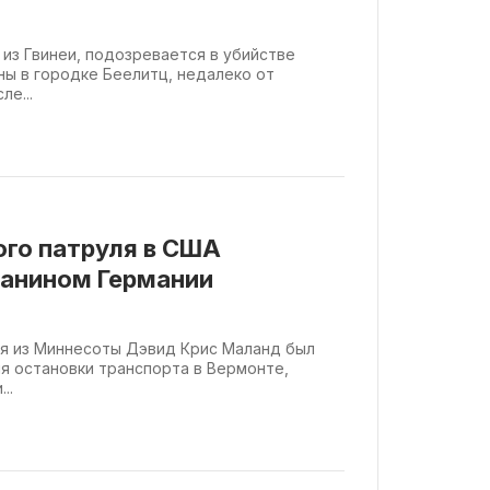
 из Гвинеи, подозревается в убийстве
ы в городке Беелитц, недалеко от
ле...
ого патруля в США
данином Германии
ля из Миннесоты Дэвид Крис Маланд был
я остановки транспорта в Вермонте,
..