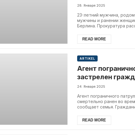
мигрант
28. Января 2025
23-летний мужчина, родом
мужчины и ранении женщин
Берлина. Прокуратура расс
READ MORE
ARTIKEL
Агент пограничн
застрелен граж
24. Января 2025
Агент пограничного патру
смертельно ранен во врем
сообщает семья. Граждани.
READ MORE