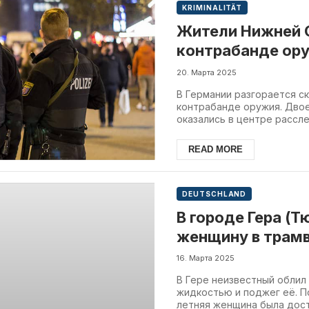
KRIMINALITÄT
Жители Нижней 
контрабанде ор
грузы
20. Марта 2025
В Германии разгорается с
контрабанде оружия. Дво
оказались в центре рассле
READ MORE
DEUTSCHLAND
В городе Гера (
женщину в трамв
16. Марта 2025
В Гере неизвестный обли
жидкостью и поджег её. П
летняя женщина была доста