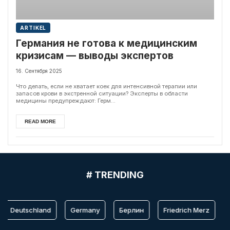
ARTIKEL
Германия не готова к медицинским
кризисам — выводы экспертов
16. Сентября 2025
Что делать, если не хватает коек для интенсивной терапии или
запасов крови в экстренной ситуации? Эксперты в области
медицины предупреждают: Герм...
READ MORE
# TRENDING
Deutschland
Germany
Берлин
Friedrich Merz
B