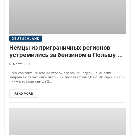
DEUTSCHLAND
Немцы из приграничных регионов
устремились за бензином в Польшу и
Чехию
5. Марта 2026
Foto von form PxHere Во второй половине недели на многих
заправках в Саксонии литр E5 и дизеля стоил 1,87–1,96 евро, в часы
пик – местами свыше 2...
READ MORE