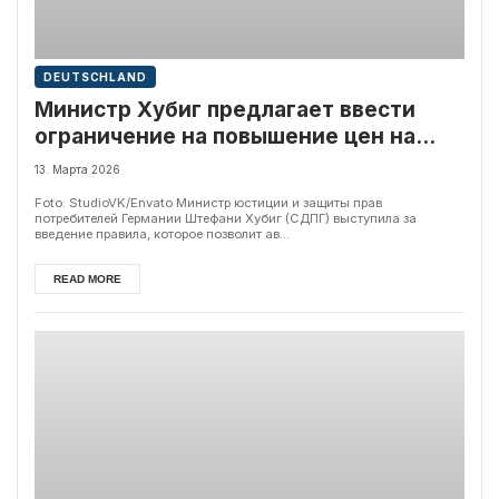
DEUTSCHLAND
Министр Хубиг предлагает ввести
ограничение на повышение цен на
бензин минимум на год
13. Марта 2026
Foto: StudioVK/Envato Министр юстиции и защиты прав
потребителей Германии Штефани Хубиг (СДПГ) выступила за
введение правила, которое позволит ав...
READ MORE