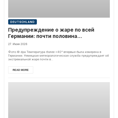
DEUTSCHLAND
Предупреждение о жаре по всей
Германии: почти половина
европейских городов бьет
27. Июня 2026
температурные рекорды
Фото © dpa Температура более +40° впервые была измерена в
Германии. Немецкая метеорологическая служба предупреждает об
экстремальной жаре почти в...
READ MORE