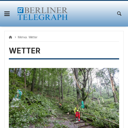
Skip
to
content
Метка:
Wetter
WETTER