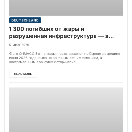
DEUTSCHLAND
1 300 погибших от жары и
разрушенная инфраструктура — а
Германия ведет себя так, будто все в
5. Июля 2026
порядке
Фото © IMAGO Волна жары, прокатившаяся по Европе в середине
июня 2026 года, была не обычным летним явлением, а
экстремальным событием историческо...
READ MORE