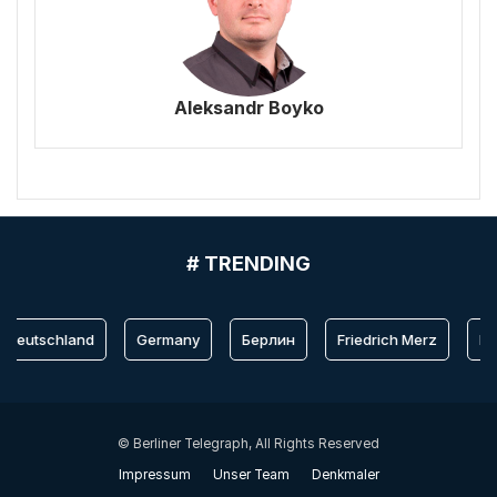
Aleksandr Boyko
# TRENDING
Deutschland
Germany
Берлин
Friedrich Merz
Berl
© Berliner Telegraph, All Rights Reserved
Impressum
Unser Team
Denkmaler